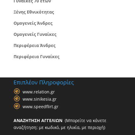
Γυναίκες 70 ετών
Ξένης Εθνικότητας
Ομογενείς Άνδρες
Ομογενείς Γυναίκες
Περιφέρεια Άνδρες
Περιφέρεια Γυναίκες
Επιπλέον Πληροφορίες
www.relation.gr
www.sinikesia.gr
www.speedflirt.gr
ΑΝΑΖΗΤΗΣΗ ΑΓΓΕΛΙΩΝ
(Μπορείτε να κάνετε
αναζήτηση: με κωδικό, με ηλικία, με περιοχή)