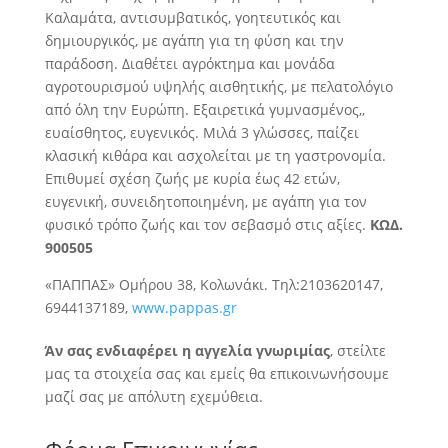
Καλαμάτα, αντισυμβατικός, γοητευτικός και
δημιουργικός, με αγάπη για τη φύση και την
παράδοση. Διαθέτει αγρόκτημα και μονάδα
αγροτουρισμού υψηλής αισθητικής, με πελατολόγιο
από όλη την Ευρώπη. Εξαιρετικά γυμνασμένος,
,
ευαίσθητος, ευγενικός. Μιλά 3 γλώσσες, παίζει
κλασική κιθάρα και ασχολείται με τη γαστρονομία.
Επιθυμεί σχέση ζωής με κυρία έως 42 ετών,
ευγενική, συνειδητοποιημένη, με αγάπη για τον
φυσικό τρόπο ζωής και τον σεβασμό στις αξίες.
ΚΩΔ.
900505
«ΠΑΠΠΑΣ» Ομήρου 38, Κολωνάκι. Τηλ:2103620147,
6944137189,
www.pappas.gr
Άν σας ενδιαφέρει η αγγελία γνωριμίας
, στείλτε
μας τα στοιχεία σας και εμείς θα επικοινωνήσουμε
μαζί σας με απόλυτη εχεμύθεια.