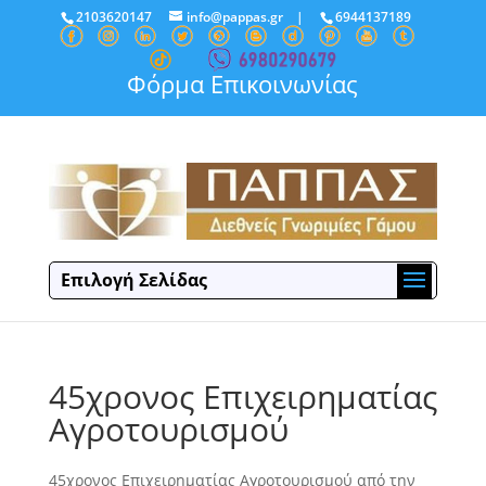
2103620147
info@pappas.gr
|
6944137189
Φόρμα Επικοινωνίας
Επιλογή Σελίδας
45χρονος Επιχειρηματίας
Αγροτουρισμού
45χρονος Επιχειρηματίας Αγροτουρισμού από την