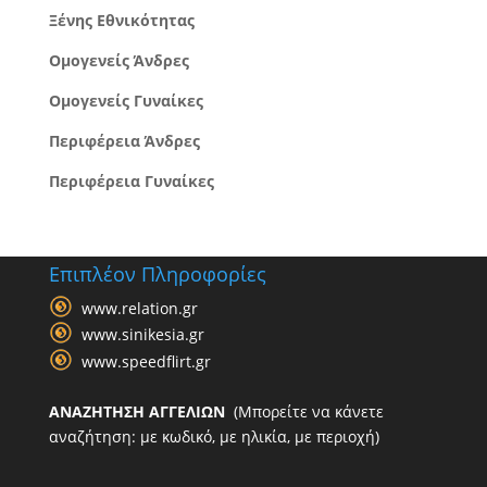
Ξένης Εθνικότητας
Ομογενείς Άνδρες
Ομογενείς Γυναίκες
Περιφέρεια Άνδρες
Περιφέρεια Γυναίκες
Επιπλέον Πληροφορίες
www.relation.gr
www.sinikesia.gr
www.speedflirt.gr
ΑΝΑΖΗΤΗΣΗ ΑΓΓΕΛΙΩΝ
(Μπορείτε να κάνετε
αναζήτηση: με κωδικό, με ηλικία, με περιοχή)