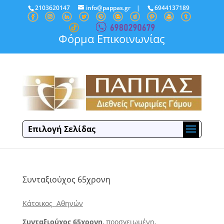
2103620147
info@pappas.gr
|
6944137189
Φόρμα Επικοινωνίας
Επιλογή Σελίδας
Συνταξιούχος 65χρονη
Κάτοικος
Αθηνών
Συνταξιούχος 65χρονη
, προσγειωμένη,