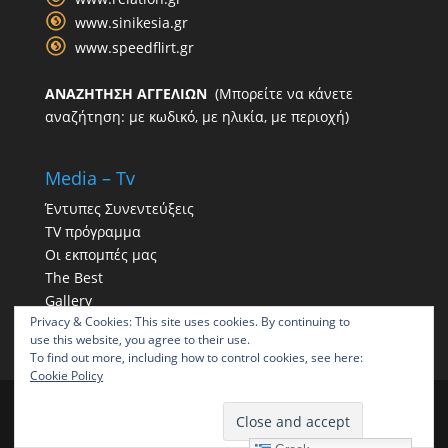
www.sinikesia.gr
www.speedflirt.gr
ΑΝΑΖΗΤΗΣΗ ΑΓΓΕΛΙΩΝ
(Μπορείτε να κάνετε
αναζήτηση: με κωδικό, με ηλικία, με περιοχή)
Media – Tv
Έντυπες Συνεντεύξεις
TV πρόγραμμα
Οι εκπομπές μας
The Best
Gallery
Privacy & Cookies: This site uses cookies. By continuing to
Η παρουσία μας στα social
use this website, you agree to their use.
To find out more, including how to control cookies, see here:
Cookie Policy
ΠΑΠΠΑΣ | Γραφείο συνοικεσίων | Γραφεία
συνοικεσίων ΠΑΠΠΑΣ