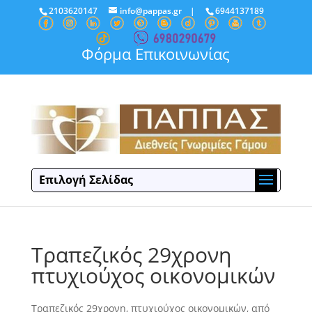
2103620147
info@pappas.gr
|
6944137189
Φόρμα Επικοινωνίας
Επιλογή Σελίδας
Τραπεζικός 29χρονη
πτυχιούχος οικονομικών
Τραπεζικός 29χρονη, πτυχιούχος οικονομικών, από