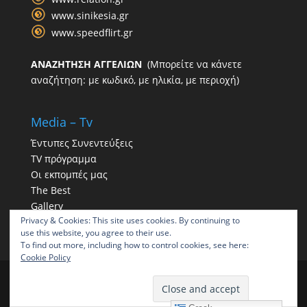
www.sinikesia.gr
www.speedflirt.gr
ΑΝΑΖΗΤΗΣΗ ΑΓΓΕΛΙΩΝ
(Μπορείτε να κάνετε
αναζήτηση: με κωδικό, με ηλικία, με περιοχή)
Media – Tv
Έντυπες Συνεντεύξεις
TV πρόγραμμα
Οι εκπομπές μας
The Best
Gallery
Privacy & Cookies: This site uses cookies. By continuing to
Η παρουσία μας στα social
use this website, you agree to their use.
To find out more, including how to control cookies, see here:
Cookie Policy
ΠΑΠΠΑΣ | Γραφείο συνοικεσίων | Γραφεία
συνοικεσίων ΠΑΠΠΑΣ