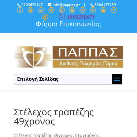
2103620147
info@pappas.gr
|
6944137189
Φόρμα Επικοινωνίας
Επιλογή Σελίδας
Στέλεχος τραπέζης
49χρονος
Στέλεχος τραπέζης 49χρονος, πτυχιούχος,