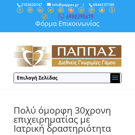
2103620147
info@pappas.gr
|
6944137189
Φόρμα Επικοινωνίας
Επιλογή Σελίδας
Πολύ όμορφη 30χρονη
επιχειρηματίας με
Ιατρική δραστηριότητα