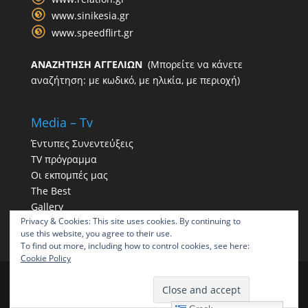
www.sinikesia.gr
www.speedflirt.gr
ΑΝΑΖΗΤΗΣΗ ΑΓΓΕΛΙΩΝ
(Μπορείτε να κάνετε
αναζήτηση: με κωδικό, με ηλικία, με περιοχή)
Media – Tv
Έντυπες Συνεντεύξεις
TV πρόγραμμα
Οι εκπομπές μας
The Best
Gallery
Privacy & Cookies: This site uses cookies. By continuing to
Η παρουσία μας στα social
use this website, you agree to their use.
To find out more, including how to control cookies, see here:
Cookie Policy
ΠΑΠΠΑΣ | Γραφείο συνοικεσίων | Γραφεία
συνοικεσίων ΠΑΠΠΑΣ