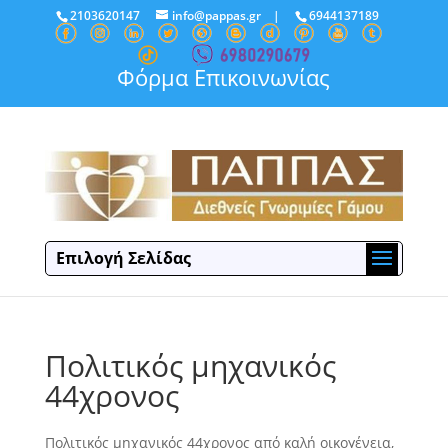
2103620147
info@pappas.gr
|
6944137189
Φόρμα Επικοινωνίας
Επιλογή Σελίδας
Πολιτικός μηχανικός
44χρονος
Πολιτικός μηχανικός 44χρονος από καλή οικογένεια,