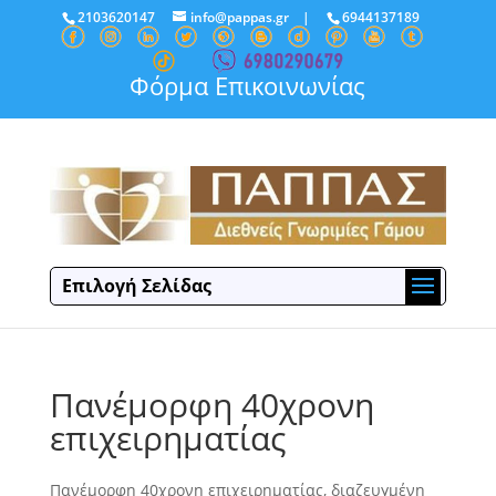
2103620147
info@pappas.gr
|
6944137189
Φόρμα Επικοινωνίας
Επιλογή Σελίδας
Πανέμορφη 40χρονη
επιχειρηματίας
Πανέμορφη 40χρονη επιχειρηματίας, διαζευγμένη