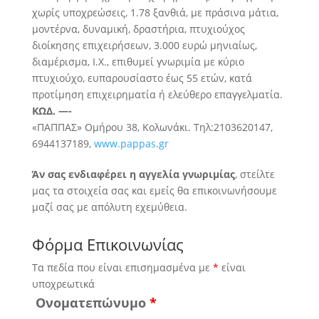
χωρίς υποχρεώσεις, 1.78 ξανθιά, με πράσινα μάτια,
μοντέρνα, δυναμική, δραστήρια, πτυχιούχος
διοίκησης επιχειρήσεων, 3.000 ευρώ μηνιαίως,
διαμέρισμα, Ι.Χ., επιθυμεί
γνωριμία με κύριο
πτυχιούχο, ευπαρουσίαστο έως 55 ετών, κατά
προτίμηση επιχειρηματία ή ελεύθερο επαγγελματία.
ΚΩΔ. —-
«ΠΑΠΠΑΣ» Ομήρου 38, Κολωνάκι. Τηλ:2103620147,
6944137189,
www.pappas.gr
Άν σας ενδιαφέρει η αγγελία γνωριμίας
, στείλτε
μας τα στοιχεία σας και εμείς θα επικοινωνήσουμε
μαζί σας με απόλυτη εχεμύθεια.
Φόρμα Επικοινωνίας
Τα πεδία που είναι επισημασμένα με
*
είναι
υποχρεωτικά
Ονοματεπώνυμο
*