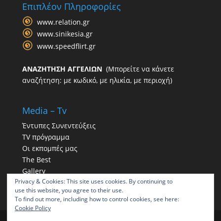
Επιπλέον Πληροφορίες
www.relation.gr
www.sinikesia.gr
www.speedflirt.gr
ΑΝΑΖΗΤΗΣΗ ΑΓΓΕΛΙΩΝ
(Μπορείτε να κάνετε
αναζήτηση: με κωδικό, με ηλικία, με περιοχή)
Media – Tv
Έντυπες Συνεντεύξεις
TV πρόγραμμα
Οι εκπομπές μας
The Best
Gallery
Privacy & Cookies: This site uses cookies. By continuing to
Η παρουσία μας στα social
use this website, you agree to their use.
To find out more, including how to control cookies, see here:
Cookie Policy