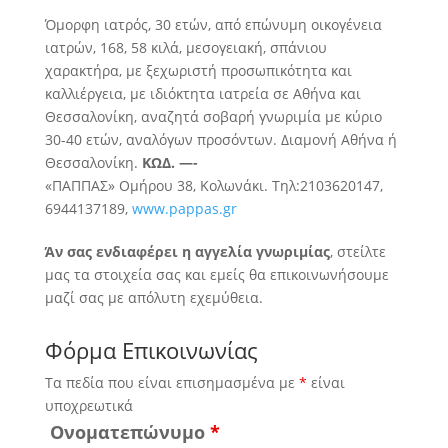
Όμορφη ιατρός, 30 ετών, από επώνυμη οικογένεια
ιατρών, 168, 58 κιλά, μεσογειακή, σπάνιου
χαρακτήρα, με ξεχωριστή προσωπικότητα και
καλλιέργεια, με ιδιόκτητα ιατρεία σε Αθήνα και
Θεσσαλονίκη, αναζητά
σοβαρή γνωριμία με κύριο
30-40 ετών, αναλόγων προσόντων. Διαμονή Αθήνα ή
Θεσσαλονίκη.
ΚΩΔ. —-
«ΠΑΠΠΑΣ» Ομήρου 38, Κολωνάκι. Τηλ:2103620147,
6944137189,
www.pappas.gr
Άν σας ενδιαφέρει η αγγελία γνωριμίας
, στείλτε
μας τα στοιχεία σας και εμείς θα επικοινωνήσουμε
μαζί σας με απόλυτη εχεμύθεια.
Φόρμα Επικοινωνίας
Τα πεδία που είναι επισημασμένα με
*
είναι
υποχρεωτικά
Ονοματεπώνυμο
*