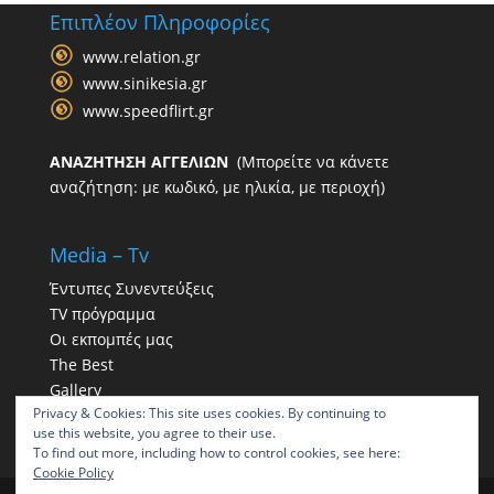
Επιπλέον Πληροφορίες
www.relation.gr
www.sinikesia.gr
www.speedflirt.gr
ΑΝΑΖΗΤΗΣΗ ΑΓΓΕΛΙΩΝ
(Μπορείτε να κάνετε
αναζήτηση: με κωδικό, με ηλικία, με περιοχή)
Media – Tv
Έντυπες Συνεντεύξεις
TV πρόγραμμα
Οι εκπομπές μας
The Best
Gallery
Privacy & Cookies: This site uses cookies. By continuing to
Η παρουσία μας στα social
use this website, you agree to their use.
To find out more, including how to control cookies, see here:
Cookie Policy