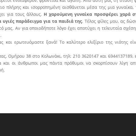
ορίτσι ενδιαφέρον, φροντίδα και αγάπη. Από αυτή μας τη στάση 
ιο πλήρης και ισορροπημένη αισθάνεται μέσα της μια γυναίκα, 
ει για τους άλλους.
Η χαρούμενη γυναίκα προσφέρει χαρά σ
α υγιές παράδειγμα για τα παιδιά της
. Τέλος φίλες μου, ας δώ
υτό μας. Αν για οποιοδήποτε λόγο έχει αποτύχει η τελευταία σχέσ
.
ας και ερωτευόμαστε ξανά! Το καλύτερο ελιξίριο της νιότης εί
ας, Ομήρου 38 στο Κολωνάκι, τηλ: 210 3620147 και 6944137189, 
μα και οι άνθρωποι μας πάντα πρόθυμοι να σκορπίσουν λίγη απ
ωή.