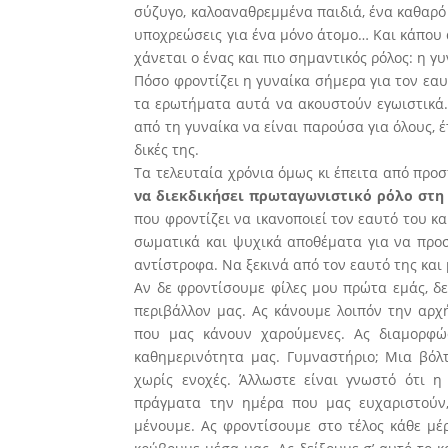
σύζυγο, καλοαναθρεμμένα παιδιά, ένα καθαρό 
υποχρεώσεις για ένα μόνο άτομο… Και κάπου α
χάνεται ο ένας και πιο σημαντικός ρόλος: η γ
Πόσο φροντίζει η γυναίκα σήμερα για τον εαυ
τα ερωτήματα αυτά να ακουστούν εγωιστικά.
από τη γυναίκα να είναι παρούσα για όλους, έ
δικές της.
Τα τελευταία χρόνια όμως κι έπειτα από προ
να διεκδικήσει πρωταγωνιστικό ρόλο στη
που φροντίζει να ικανοποιεί τον εαυτό του και
σωματικά και ψυχικά αποθέματα για να προσφ
αντίστροφα. Να ξεκινά από τον εαυτό της και 
Αν δε φροντίσουμε φίλες μου πρώτα εμάς, δ
περιβάλλον μας. Ας κάνουμε λοιπόν την αρχ
που μας κάνουν χαρούμενες. Ας διαμορφώ
καθημερινότητα μας. Γυμναστήριο; Μια βόλτ
χωρίς ενοχές. Άλλωστε είναι γνωστό ότι η
πράγματα την ημέρα που μας ευχαριστούν,
μένουμε. Ας φροντίσουμε στο τέλος κάθε μέ