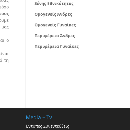
φίλες
Ξένης Εθνικότητας
τόσο
τους
Ομογενείς Άνδρες
σουμε
Ομογενείς Γυναίκες
η μας
Περιφέρεια Άνδρες
ναι ο
Περιφέρεια Γυναίκες
είναι
ό τη
Media – Tv
Έντυπες Συνεντεύξεις