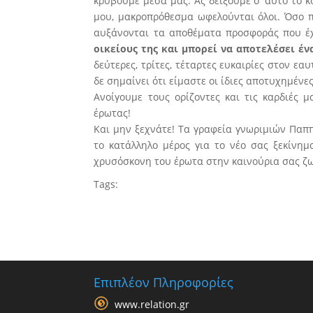
κρύβουμε μέσα μας. Ας δείξουμε σ’ αυτό το κ
μου, μακροπρόθεσμα ωφελούνται όλοι. Όσο π
αυξάνονται τα αποθέματα προσφοράς που έχ
οικείους της και μπορεί να αποτελέσει έν
δεύτερες, τρίτες, τέταρτες ευκαιρίες στον εα
δε σημαίνει ότι είμαστε οι ίδιες αποτυχημένες
Ανοίγουμε τους ορίζοντες και τις καρδιές μ
έρωτας!
Και μην ξεχνάτε! Τα γραφεία γνωριμιών Παππ
το κατάλληλο μέρος για το νέο σας ξεκίνη
χρυσόσκονη του έρωτα στην καινούρια σας ζ
Tags:
Επιπλέον Πληροφορίες
www.relation.gr