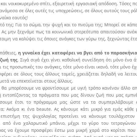
και νοικοκυρεμένο σπίτι, εξαιρετική εργασιακή απόδοση
. Τόσες π
νάμεσα σε όλες αυτές τις υποχρεώσεις, σε όλους αυτούς τους ρό
υναίκα εαυτός!
τό της; Για το σώμα, την ψυχή και το πνεύμα της; Μπορεί σε κάπ
 Ας μην ξεχνάμε πως τα κοινωνικά στερεότυπα απαιτούσαν ανέκ
τοιμη να καλύψει τις όποιες ανάγκες των γύρω της, ξεχνώντας έτσ
σπάθειες,
η γυναίκα έχει καταφέρει να βγει από το παρασκήνιο
 ζωή της
. Σιγά σιγά έχει γίνει καθολική συνείδηση ότι μόνο ένα 
 τις προσωπικές του ανάγκες, τότε μόνο είναι ικανό, τότε μόνο έχ
έρει σε όλους τους άλλους τομείς, χρειάζεται δηλαδή να λειτο
μετά να επεκτείνεται στους άλλους.
ε θα μπορέσουμε να φροντίσουμε με υγιή τρόπο κανέναν άλλο απ
ή εντοπίζοντας τα πράγματα που μας δίνουν ζωή που μας εμπνέ
σουμε έτσι το πρόγραμμα μας ώστε να τα συμπεριλάβουμε 
α; Ακόμα κι ένα beaute. Ας κάνουμε κάτι μικρό για εμάς κάθε 
 επιστήμη της ψυχολογίας προτείνει να κάνουμε τουλάχιστον 
 από ένα χαλαρωτικό μπάνιο, μέχρι το γύρο του τετραγώνου
ρας να έχουμε προσφέρει έστω μια μικρή χαρά στο κορίτσι που 