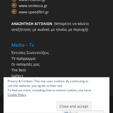
www.sinikesia.gr
www.speedflirt.gr
ΑΝΑΖΗΤΗΣΗ ΑΓΓΕΛΙΩΝ
(Μπορείτε να κάνετε
αναζήτηση: με κωδικό, με ηλικία, με περιοχή)
Media – Tv
Έντυπες Συνεντεύξεις
TV πρόγραμμα
Οι εκπομπές μας
The Best
Gallery
Privacy & Cookies: This site uses cookies. By continuing to
Η παρουσία μας στα social
use this website, you agree to their use.
To find out more, including how to control cookies, see here:
Cookie Policy
ΠΑΠΠΑΣ | Γραφείο συνοικεσίων | Γραφεία
συνοικεσίων ΠΑΠΠΑΣ