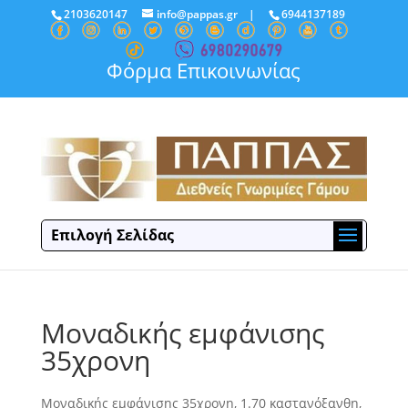
2103620147
info@pappas.gr
|
6944137189
Φόρμα Επικοινωνίας
Επιλογή Σελίδας
Μοναδικής εμφάνισης
35χρονη
Μοναδικής εμφάνισης 35χρονη, 1.70 καστανόξανθη,