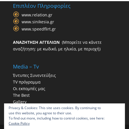
Επιπλέον Πληροφορίες
www.relation.gr
www.sinikesia.gr
www.speedflirt.gr
ΑΝΑΖΗΤΗΣΗ ΑΓΓΕΛΙΩΝ
(Μπορείτε να κάνετε
αναζήτηση: με κωδικό, με ηλικία, με περιοχή)
Media – Tv
Έντυπες Συνεντεύξεις
TV πρόγραμμα
Οι εκπομπές μας
The Best
Gallery
Privacy & Cookies: This site uses cookies. By continuing to
Η παρουσία μας στα social
use this website, you agree to their use.
To find out more, including how to control cookies, see here:
Cookie Policy