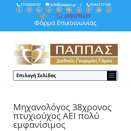
2103620147
info@pappas.gr
|
6944137189
Φόρμα Επικοινωνίας
Επιλογή Σελίδας
Μηχανολόγος 38χρονος
πτυχιούχος ΑΕΙ πολύ
εμφανίσιμος