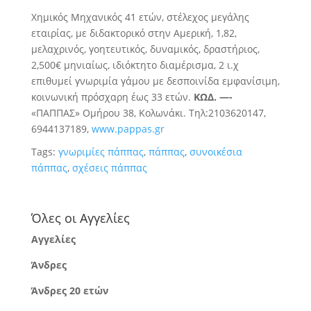
Χημικός Μηχανικός 41 ετών, στέλεχος μεγάλης
εταιρίας, με διδακτορικό στην Αμερική, 1,82,
μελαχρινός, γοητευτικός, δυναμικός, δραστήριος,
2,500€ μηνιαίως, ιδιόκτητο διαμέρισμα, 2 ι.χ
επιθυμεί γνωριμία γάμου με δεσποινίδα εμφανίσιμη,
κοινωνική πρόσχαρη έως 33 ετών.
ΚΩΔ. —-
«ΠΑΠΠΑΣ» Ομήρου 38, Κολωνάκι. Τηλ:2103620147,
6944137189,
www.pappas.gr
Tags:
γνωριμίες πάππας
,
πάππας
,
συνοικέσια
πάππας
,
σχέσεις πάππας
Όλες οι Αγγελίες
Αγγελίες
Άνδρες
Άνδρες 20 ετών