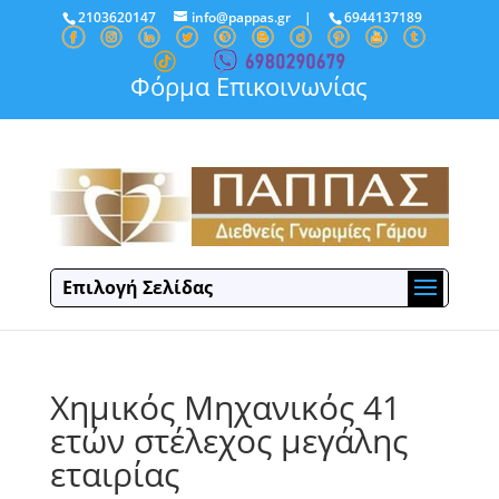
2103620147
info@pappas.gr
|
6944137189
Φόρμα Επικοινωνίας
Επιλογή Σελίδας
Χημικός Μηχανικός 41
ετών στέλεχος μεγάλης
εταιρίας