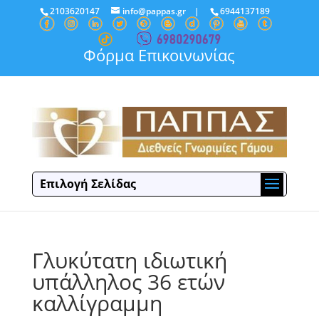
2103620147
info@pappas.gr
|
6944137189
Φόρμα Επικοινωνίας
Επιλογή Σελίδας
Γλυκύτατη ιδιωτική
υπάλληλος 36 ετών
καλλίγραμμη