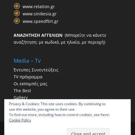
www.relation.gr
www.sinikesia.gr
www.speedflirt.gr
ΑΝΑΖΗΤΗΣΗ ΑΓΓΕΛΙΩΝ
(Μπορείτε να κάνετε
αναζήτηση: με κωδικό, με ηλικία, με περιοχή)
Media – Tv
Έντυπες Συνεντεύξεις
TV πρόγραμμα
Οι εκπομπές μας
The Best
Gallery
Privacy & Cookies: This site uses cookies. By continuing to
Η παρουσία μας στα social
use this website, you agree to their use.
To find out more, including how to control cookies, see here:
Cookie Policy
ΠΑΠΠΑΣ | Γραφείο συνοικεσίων | Γραφεία