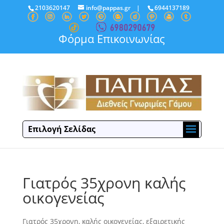
2103620147
info@pappas.gr
|
6944137189
Φόρμα Επικοινωνίας
Επιλογή Σελίδας
Γιατρός 35χρονη καλής
οικογενείας
Γιατρός 35χρονη, καλής οικογενείας, εξαιρετικής