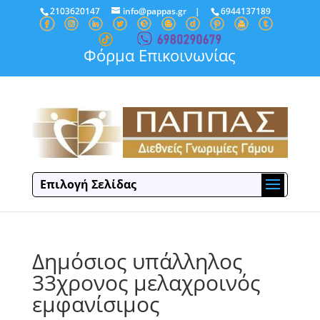
2103620147
info@pappas.gr
|
6944137189
Φόρμα Επικοινωνίας
Επιλογή Σελίδας
Δημόσιος υπάλληλος
33χρονος μελαχροινός
εμφανίσιμος