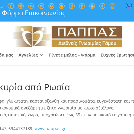
89
Φόρμα Επικοινωνίας
δα μας
Αγγελίες
Γίνετε μέλος – Φόρμα
Συχνές Ερωτήσ
κυρία από Ρωσία
φη, γλυκύτατη, καστανόξανθη και πρασινομάτα, ευγενέστατη και 
ικονομικά ανεξάρτητη, ζητά γνωριμία με κύριο αξιόλογο,
κό, ιπποτικό, χωρίς υποχρεώσει, έως 65 ετών με σκοπό το γάμο ή 
147, 6944137189,
www.pappas.gr