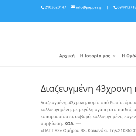
2103620147
info@pappas.gr
|
69441371
Αρχική
Η Ιστορία μας
Η Ομά
Διαζευγμένη 43χρονη 
Διαζευγμένη, 43χρονη, κυρία από Ρωσία, όμορ
καλλιεργημένη, με μεγάλη αγάπη στα παιδιά, ο
ευπαρουσίαστο, σοβαρό, καλλιεργημένο, ευγενι
συμβίωση.
ΚΩΔ. —-
«ΠΑΠΠΑΣ» Ομήρου 38, Κολωνάκι. Τηλ:2103620