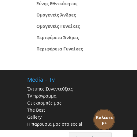
Ξένης Εθνικότητας
Ομογενείς Άνδρες
Ομογενείς Γυναίκες
Περιφέρεια Άνδρες
Περιφέρεια Γυναίκες
Media – Tv
Έντυπες Συνεντεύξεις
TV πρόγραμμα
Οι εκπομπές μας
The Best
Gallery
Καλέστε
με
Η παρουσία μας στα social