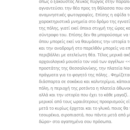
όπως ο ξακουστός Λευκός πύργος στην παραλία
αγναντεύσει την θέα προς τη θάλασσα που σο
αναμνηστικές φωτογραφίες. Επίσης η αψίδα το
χαρακτηριστικά μνημεία στο δρόμο της εγνατ
της πόλης, γιατί εκεί όποια στιγμή της ώρας κ
σύντροφο του. Επίσης δεν θα μπορούσαμε να
όπου μπορείς εκεί να θαυμάσεις την ιστορία 
και την αναδρομή στο παρελθόν μπορείς να επ
περιβάλλει με ατελείωτη θέα. Τέλος μερικά α
αρχαιολογικό μουσείο τον ναό των αγγέλων <<
προστάτης της Θεσσαλονίκης, την πλατεία Ναυ
πράγματα για το φαγητό της πόλης . Φημίζεται
διάσπαρτα σε σοκάκια και καλντερίμια, κάποιο
πόλη, η περιοχή της ροτόντα η πλατεία άθωνος
αλλά και την ιστορία που έχει το κάθε μαγαζί
μερικοί από τους ωραιότερους προορισμούς εί
μετά το κυρίως έρχεται και το γλυκό, ποιος θ
τσουρέκια, σιροπιαστά, που πάντα μετά από μ
δώρο> στα αγαπημένα σου πρόσωπα.