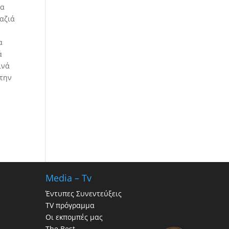
χα
γαζιά
α
ά
ινά
 την
Media – Tv
Έντυπες Συνεντεύξεις
TV πρόγραμμα
Οι εκπομπές μας
The Best