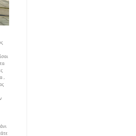
υς
ίσαι
ωτα
ές
α ,
ας
ν
μάνι
πάτε