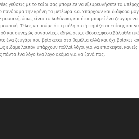
νέες γεύσεις με το ταίρι σας μπορείτε να εξευρευνήσετε τα υπέρο
το πανόραμα την κρήνη τα μετέωρα κ.α. Υπάρχουν και διάφορα μα
μουσική, όπως είναι τα λαδάδικα, και έτσι μπορεί ένα ζευγάρι να
μουσική. Τέλος να πούμε ότι η πόλη αυτή φημίζεται επίσης και γι
τού και συνεχώς συναυλίες.εκδηλώσεις,εκθέσεις,φεστιβάλ,αθλητικ
ότε ένα ζευγάρι που βρίσκεται στα θεμέλια αλλά και όχι βρίσκει κο
ως είδαμε λοιπόν υπάρχουν πολλοί λόγοι για να επισκεφτεί κανείς
ς πάντα ένα λόγο ένα λόγο ακόμα για να ξανά πας.