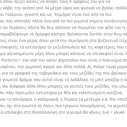
 όπου αξίζει κανείς να ανέβει τους 6 ορόφους του για να
υ κόβει την ανάσα από 34 μέτρα ύψος και φυσικά να βγάλει πολλέ
υ Γαλέριου, γνωστή και ως “Καμάρα” είναι ένα από τα πιο
ίας που αποτελεί πλέον ένα από τα πιο γνωστά σημεία συνάντηση
αι αν περάσεις πάντα θα δεις κάποιον να περιμένει τον φίλο του η 
 παραβλέψουμε τα όμορφα κάστρα. Βρίσκονται λοιπόν στην Άνω π
τους, είναι ένα μέρος όπου μετά την περιήγηση στα βυζαντινά τεί
ισκεφτείς τα εστιατόρια τα μεζεδοπωλεία και τις καφετέριες που 
κόμα αξιοσημείωτα μέρη όπου μπορεί κάποιος να επισκεφτεί είναι 
 Ροτόντα>> τον ναό του αγίου Δημητρίου που είναι ο πολιούχος κα
αρίνου, την ρωμαϊκή αγορά, και άλλα πολλά. Ας πούμε τώρα μερι
 για τα γραφικά της ταβερνάκια και τους μεζέδες της που βρίσκον
ι γνωστοί δρόμοι σαν αυτοί είναι τα λαδάδικα, το μπιτ μπαζάρ η 
 και διάφορα άλλα όπου μπορείς να γευτείς τους μεζέδες, την μο
. Αν πάλι προτιμάτε εστιατόρια με θέα και εκλεπτυσμένη κουζίνα,
ναι το πανόραμα, η καλαμαριά, η Περαία τα μετέωρα κ.α. Και επει
α πει όχι στα γνωστά σε όλους πια τρίγωνα πανοράματος, τα γεμιστ
ία επίσκεψη στη Θεσσαλονίκη στο γυρισμό θα κάνεις ένα < γλυκό