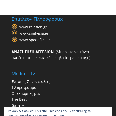
Επιπλέον Πληροφορίες
www.relation.gr
www.sinikesia.gr
www.speedflirt.gr
ΑΝΑΖΗΤΗΣΗ ΑΓΓΕΛΙΩΝ
(Μπορείτε να κάνετε
αναζήτηση: με κωδικό, με ηλικία, με περιοχή)
Media – Tv
Έντυπες Συνεντεύξεις
TV πρόγραμμα
Οι εκπομπές μας
The Best
Gallery
Privacy & Cookies: This site uses cookies. By continuing to
Η παρουσία μας στα social
use this website, you agree to their use.