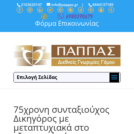
2103620147
info@pappas.gr
|
6944137189
Φόρμα Επικοινωνίας
Επιλογή Σελίδας
75χρονη συνταξιούχος
Δικηγόρος με
μεταπτυχιακά στο