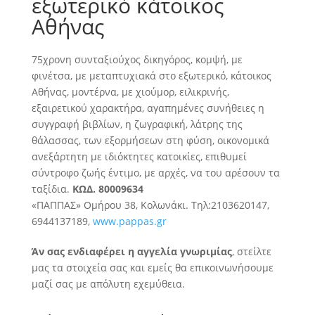
εξωτερικό κάτοικος
Αθήνας
75χρονη συνταξιούχος δικηγόρος, κομψή, με
φινέτσα, με μεταπτυχιακά στο εξωτερικό, κάτοικος
Αθήνας, μοντέρνα, με χιούμορ, ειλικρινής,
εξαιρετικού χαρακτήρα, αγαπημένες συνήθειες η
συγγραφή βιβλίων
, η ζωγραφική, λάτρης της
θάλασσας, των εξορμήσεων στη φύση, οικονομικά
ανεξάρτητη με ιδιόκτητες κατοικίες, επιθυμεί
σύντροφο ζωής έντιμο, με αρχές, να του αρέσουν τα
ταξίδια.
ΚΩΔ. 80009634
«ΠΑΠΠΑΣ» Ομήρου 38, Κολωνάκι. Τηλ:2103620147,
6944137189,
www.pappas.gr
Άν σας ενδιαφέρει η αγγελία γνωριμίας
, στείλτε
μας τα στοιχεία σας και εμείς θα επικοινωνήσουμε
μαζί σας με απόλυτη εχεμύθεια.