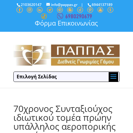
2103620147
info@pappas.gr
|
6944137189
Φόρμα Επικοινωνίας
Επιλογή Σελίδας
70χρονος Συνταξιούχος
ιδιωτικού τομέα πρώην
υπάλληλος αεροπορικής