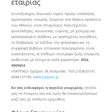
εταιρίας
Συνταξιούχος ιδιωτικού τομέα, πρώην υπάλληλος
αεροπορικής εταιρίας, διαμένει στα Βόρεια προάστια
των Αθηνών, είναι πτυχιούχος πολυτεχνείου,
φυσιολάτρης, κοινωνικός, ευγενής, με χιούμορ και
καλοπροαίρετη διάθεση
, με αγαπημένες συνήθειες,
το διάβασμα, τα ταξίδια, την φιλοσοφία και τη
συγγραφή βιβλίων ιστορικού περιεχομένου, είναι
ευκατάστατος, κι επιθυμεί σύντροφο ζωής ειλικρινή,
αυθεντική, με έντιμο κι απλό χαρακτήρα.
ΚΩΔ.
9009654
«ΠΑΠΠΑΣ» Ομήρου 38, Κολωνάκι. Τηλ:2103620147,
6944137189,
www.pappas.gr
Άν σας ενδιαφέρει η αγγελία γνωριμίας
, στείλτε
μας τα στοιχεία σας και εμείς θα επικοινωνήσουμε
μαζί σας με απόλυτη εχεμύθεια.