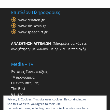
Επιπλέον Πληροφορίες
www.relation.gr
www.sinikesia.gr
www.speedflirt.gr
ΑΝΑΖΗΤΗΣΗ ΑΓΓΕΛΙΩΝ
(Μπορείτε να κάνετε
αναζήτηση: με κωδικό, με ηλικία, με περιοχή)
Media – Tv
Έντυπες Συνεντεύξεις
TV πρόγραμμα
Οι εκπομπές μας
The Best
Gallery
Privacy & Cookies: This site uses cookies. By continuing to
Η παρουσία μας στα social
use this website, you agree to their use.
To find out more, including how to control cookies, see here: