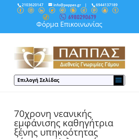
2103620147
info@pappas.gr
|
6944137189
Φόρμα Επικοινωνίας
Επιλογή Σελίδας
70χρονη νεανικής
εμφάνισης καθηγήτρια
ξένης υπηκοότητας