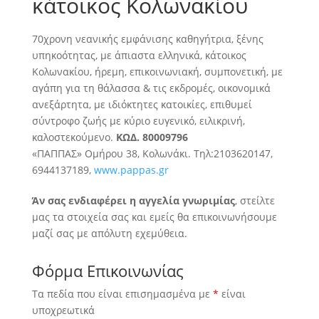
κάτοικος Κολωνακίου
70χρονη νεανικής εμφάνισης καθηγήτρια, ξένης
υπηκοότητας, με άπιαστα ελληνικά, κάτοικος
Κολωνακίου, ήρεμη, επικοινωνιακή, συμπονετική, με
αγάπη για τη θάλασσα
& τις εκδρομές, οικονομικά
ανεξάρτητα, με ιδιόκτητες κατοικίες, επιθυμεί
σύντροφο ζωής με κύριο ευγενικό, ειλικρινή,
καλοστεκούμενο.
ΚΩΔ. 80009796
«ΠΑΠΠΑΣ» Ομήρου 38, Κολωνάκι. Τηλ:2103620147,
6944137189,
www.pappas.gr
Άν σας ενδιαφέρει η αγγελία γνωριμίας
, στείλτε
μας τα στοιχεία σας και εμείς θα επικοινωνήσουμε
μαζί σας με απόλυτη εχεμύθεια.
Φόρμα Επικοινωνίας
Τα πεδία που είναι επισημασμένα με
*
είναι
υποχρεωτικά