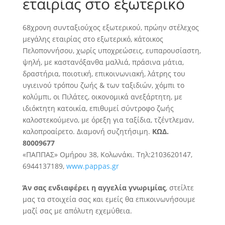
εταιρίας στο εξωτερικό
68χρονη συνταξιούχος εξωτερικού, πρώην στέλεχος
μεγάλης εταιρίας στο εξωτερικό, κάτοικος
Πελοποννήσου, χωρίς υποχρεώσεις, ευπαρουσίαστη,
ψηλή, με καστανόξανθα μαλλιά, πράσινα μάτια,
δραστήρια, ποιοτική, επικοινωνιακή, λάτρης του
υγιεινού τρόπου ζωής
& των ταξιδιών, χόμπι το
κολύμπι, οι Πιλάτες, οικονομικά ανεξάρτητη, με
ιδιόκτητη κατοικία, επιθυμεί σύντροφο ζωής
καλοστεκούμενο, με όρεξη για ταξίδια, τζέντλεμαν,
καλοπροαίρετο. Διαμονή συζητήσιμη.
ΚΩΔ.
80009677
«ΠΑΠΠΑΣ» Ομήρου 38, Κολωνάκι. Τηλ:2103620147,
6944137189,
www.pappas.gr
Άν σας ενδιαφέρει η αγγελία γνωριμίας
, στείλτε
μας τα στοιχεία σας και εμείς θα επικοινωνήσουμε
μαζί σας με απόλυτη εχεμύθεια.