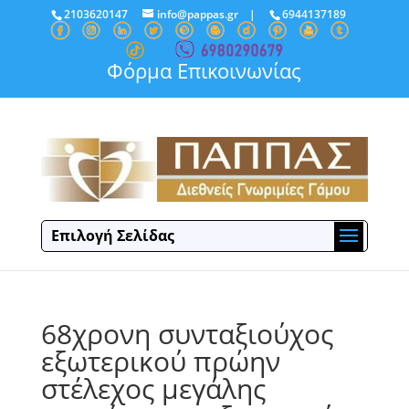
2103620147
info@pappas.gr
|
6944137189
Φόρμα Επικοινωνίας
Επιλογή Σελίδας
68χρονη συνταξιούχος
εξωτερικού πρώην
στέλεχος μεγάλης