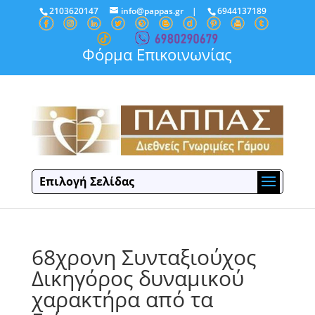
2103620147
info@pappas.gr
|
6944137189
Φόρμα Επικοινωνίας
Επιλογή Σελίδας
68χρονη Συνταξιούχος
Δικηγόρος δυναμικού
χαρακτήρα από τα