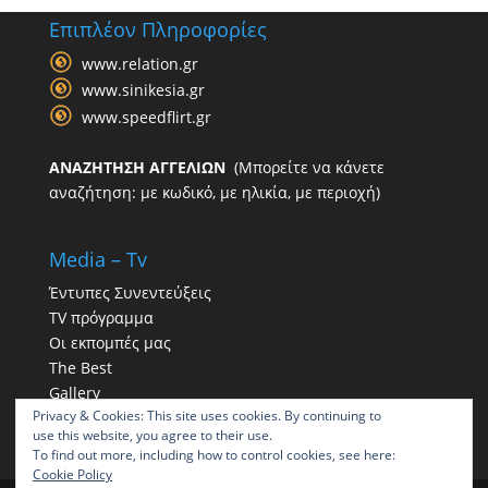
Επιπλέον Πληροφορίες
www.relation.gr
www.sinikesia.gr
www.speedflirt.gr
ΑΝΑΖΗΤΗΣΗ ΑΓΓΕΛΙΩΝ
(Μπορείτε να κάνετε
αναζήτηση: με κωδικό, με ηλικία, με περιοχή)
Media – Tv
Έντυπες Συνεντεύξεις
TV πρόγραμμα
Οι εκπομπές μας
The Best
Gallery
Privacy & Cookies: This site uses cookies. By continuing to
Η παρουσία μας στα social
use this website, you agree to their use.
To find out more, including how to control cookies, see here:
Cookie Policy