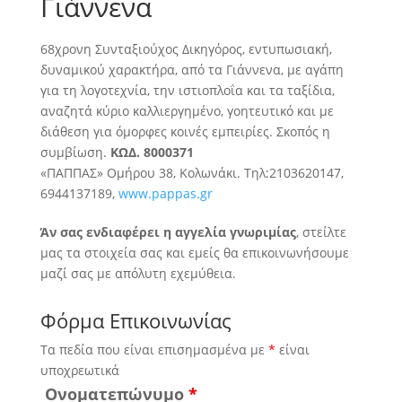
Γιάννενα
68χρονη Συνταξιούχος Δικηγόρος, εντυπωσιακή,
δυναμικού χαρακτήρα, από τα Γιάννενα, με αγάπη
για τη λογοτεχνία, την ιστιοπλοΐα και τα ταξίδια,
αναζητά
κύριο καλλιεργημένο, γοητευτικό και με
διάθεση για όμορφες κοινές εμπειρίες. Σκοπός η
συμβίωση.
ΚΩΔ. 8000371
«ΠΑΠΠΑΣ» Ομήρου 38, Κολωνάκι. Τηλ:2103620147,
6944137189,
www.pappas.gr
Άν σας ενδιαφέρει η αγγελία γνωριμίας
, στείλτε
μας τα στοιχεία σας και εμείς θα επικοινωνήσουμε
μαζί σας με απόλυτη εχεμύθεια.
Φόρμα Επικοινωνίας
Τα πεδία που είναι επισημασμένα με
*
είναι
υποχρεωτικά
Ονοματεπώνυμο
*