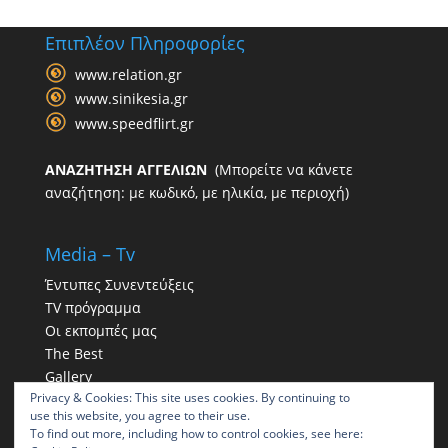
Επιπλέον Πληροφορίες
www.relation.gr
www.sinikesia.gr
www.speedflirt.gr
ΑΝΑΖΗΤΗΣΗ ΑΓΓΕΛΙΩΝ
(Μπορείτε να κάνετε
αναζήτηση: με κωδικό, με ηλικία, με περιοχή)
Media – Tv
Έντυπες Συνεντεύξεις
TV πρόγραμμα
Οι εκπομπές μας
The Best
Gallery
Privacy & Cookies: This site uses cookies. By continuing to
Η παρουσία μας στα social
use this website, you agree to their use.
To find out more, including how to control cookies, see here: