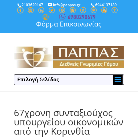
2103620147
info@pappas.gr
|
6944137189
Φόρμα Επικοινωνίας
Επιλογή Σελίδας
67χρονη συνταξιούχος
υπουργείου οικονομικών
από την Κορινθία