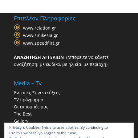
Επιπλέον Πληροφορίες
www.relation.gr
www.sinikesia.gr
www.speedflirt.gr
ΑΝΑΖΗΤΗΣΗ ΑΓΓΕΛΙΩΝ
(Μπορείτε να κάνετε
αναζήτηση: με κωδικό, με ηλικία, με περιοχή)
Media – Tv
Έντυπες Συνεντεύξεις
TV πρόγραμμα
Οι εκπομπές μας
The Best
Gallery
Privacy & Cookies: This site uses cookies. By continuing to
Η παρουσία μας στα social
use this website, you agree to their use.