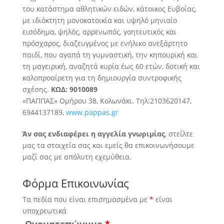
του κατάστημα αθλητικών ειδών, κάτοικος Ευβοίας,
με ιδιόκτητη μονοκατοικία και υψηλό μηνιαίο
εισόδημα, ψηλός, αρρενωπός, γοητευτικός και
πρόσχαρος,
διαζευγμένος με ενήλικο ανεξάρτητο
παιδί, που αγαπά τη γυμναστική, την κηπουρική και
τη μαγειρική, αναζητά κυρία έως 60 ετών, δοτική και
καλοπροαίρετη για τη δημιουργία συντροφικής
σχέσης.
ΚΩΔ: 9010089
«ΠΑΠΠΑΣ» Ομήρου 38, Κολωνάκι. Τηλ:2103620147,
6944137189,
www.pappas.gr
Άν σας ενδιαφέρει η αγγελία γνωριμίας
, στείλτε
μας τα στοιχεία σας και εμείς θα επικοινωνήσουμε
μαζί σας με απόλυτη εχεμύθεια.
Φόρμα Επικοινωνίας
Τα πεδία που είναι επισημασμένα με
*
είναι
υποχρεωτικά