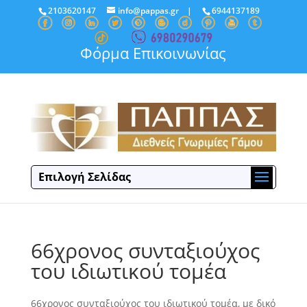
2103620147
info@pappas.gr
|
6944137189
Φόρμα Επικοινωνίας
Επιλογή Σελίδας
66χρονος συνταξιούχος
του ιδιωτικού τομέα
66χρονος συνταξιούχος του ιδιωτικού τομέα, με δικό