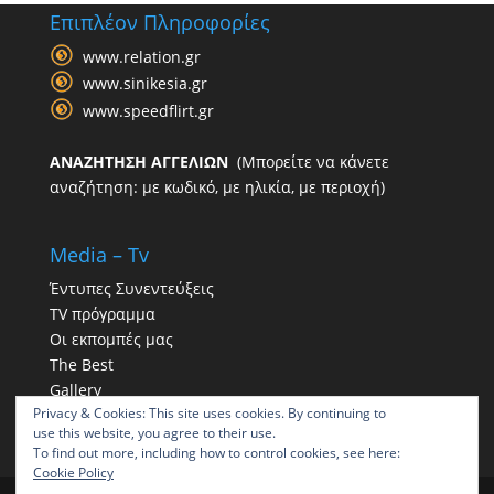
Επιπλέον Πληροφορίες
www.relation.gr
www.sinikesia.gr
www.speedflirt.gr
ΑΝΑΖΗΤΗΣΗ ΑΓΓΕΛΙΩΝ
(Μπορείτε να κάνετε
αναζήτηση: με κωδικό, με ηλικία, με περιοχή)
Media – Tv
Έντυπες Συνεντεύξεις
TV πρόγραμμα
Οι εκπομπές μας
The Best
Gallery
Privacy & Cookies: This site uses cookies. By continuing to
Η παρουσία μας στα social
use this website, you agree to their use.
To find out more, including how to control cookies, see here:
Cookie Policy