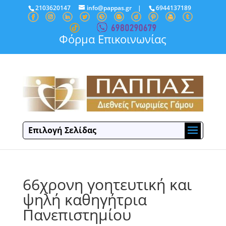
2103620147
info@pappas.gr
|
6944137189
Φόρμα Επικοινωνίας
Επιλογή Σελίδας
66χρονη γοητευτική και
ψηλή καθηγήτρια
Πανεπιστημίου