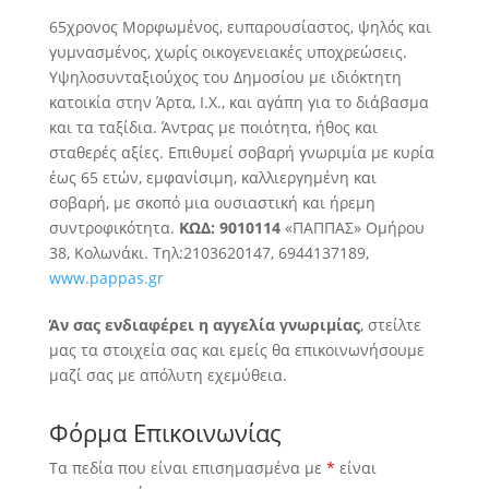
65χρονος Μορφωμένος, ευπαρουσίαστος, ψηλός και
γυμνασμένος, χωρίς οικογενειακές υποχρεώσεις.
Υψηλοσυνταξιούχος του Δημοσίου με ιδιόκτητη
κατοικία στην Άρτα, Ι.Χ., και αγάπη για το διάβασμα
και τα ταξίδια. Άντρας με ποιότητα,
ήθος και
σταθερές αξίες. Επιθυμεί σοβαρή γνωριμία με κυρία
έως 65 ετών, εμφανίσιμη, καλλιεργημένη και
σοβαρή, με σκοπό μια ουσιαστική και ήρεμη
συντροφικότητα.
ΚΩΔ: 9010114
«ΠΑΠΠΑΣ» Ομήρου
38, Κολωνάκι. Τηλ:2103620147, 6944137189,
www.pappas.gr
Άν σας ενδιαφέρει η αγγελία γνωριμίας
, στείλτε
μας τα στοιχεία σας και εμείς θα επικοινωνήσουμε
μαζί σας με απόλυτη εχεμύθεια.
Φόρμα Επικοινωνίας
Τα πεδία που είναι επισημασμένα με
*
είναι