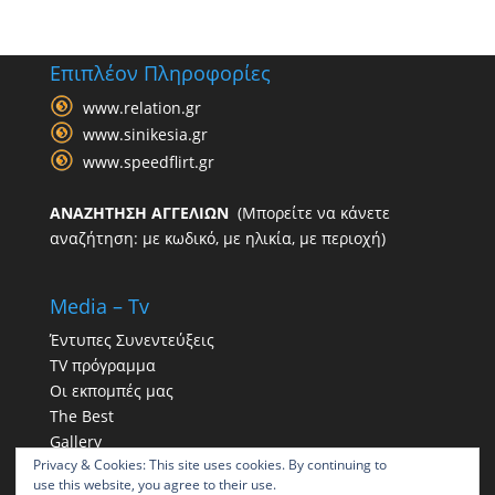
Επιπλέον Πληροφορίες
www.relation.gr
www.sinikesia.gr
www.speedflirt.gr
ΑΝΑΖΗΤΗΣΗ ΑΓΓΕΛΙΩΝ
(Μπορείτε να κάνετε
αναζήτηση: με κωδικό, με ηλικία, με περιοχή)
Media – Tv
Έντυπες Συνεντεύξεις
TV πρόγραμμα
Οι εκπομπές μας
The Best
Gallery
Privacy & Cookies: This site uses cookies. By continuing to
Η παρουσία μας στα social
use this website, you agree to their use.