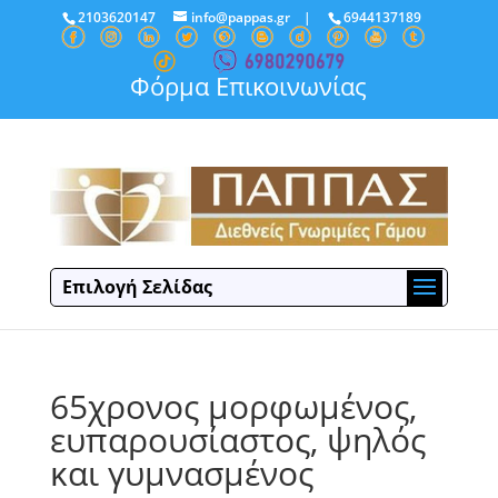
2103620147
info@pappas.gr
|
6944137189
Φόρμα Επικοινωνίας
Επιλογή Σελίδας
65χρονος μορφωμένος,
ευπαρουσίαστος, ψηλός
και γυμνασμένος