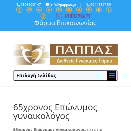
2103620147
info@pappas.gr
|
6944137189
Φόρμα Επικοινωνίας
Επιλογή Σελίδας
65χρονος Επώνυμος
γυναικολόγος
65χρονος Επώνυμος γυναικολόγος
, μέτοχος