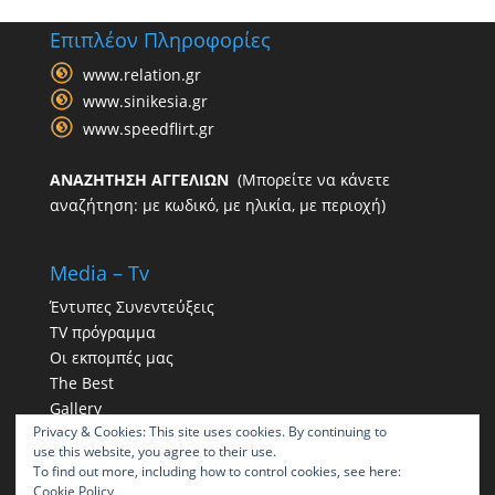
Επιπλέον Πληροφορίες
www.relation.gr
www.sinikesia.gr
www.speedflirt.gr
ΑΝΑΖΗΤΗΣΗ ΑΓΓΕΛΙΩΝ
(Μπορείτε να κάνετε
αναζήτηση: με κωδικό, με ηλικία, με περιοχή)
Media – Tv
Έντυπες Συνεντεύξεις
TV πρόγραμμα
Οι εκπομπές μας
The Best
Gallery
Privacy & Cookies: This site uses cookies. By continuing to
Η παρουσία μας στα social
use this website, you agree to their use.
To find out more, including how to control cookies, see here:
Cookie Policy