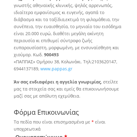
γνωστής αθηναϊκής κλινικής, ψηλός αρρενωπός,
ιδιαίτερα εμφανίσιμος κι ευγενής, αγαπά το
διάβασμα και τα ταξίδια,
εκτιμά τη φιλομάθεια, την
συνέπεια, την ευαισθησία, το μηνιαίο του εισόδημα
είναι 20.000 ευρώ, διαθέτει μεγάλη ακίνητη
περιουσία κι επιθυμεί σύντροφο ζωής
ευπαρουσίαστη, μορφωμένη, με ενσυναίσθηση και
χιούμορ. Κωδ.
900493
«ΠΑΠΠΑΣ» Ομήρου 38, Κολωνάκι. Τηλ:2103620147,
6944137189,
www.pappas.gr
Άν σας ενδιαφέρει η αγγελία γνωριμίας
, στείλτε
μας τα στοιχεία σας και εμείς θα επικοινωνήσουμε
μαζί σας με απόλυτη εχεμύθεια.
Φόρμα Επικοινωνίας
Τα πεδία που είναι επισημασμένα με
*
είναι
υποχρεωτικά