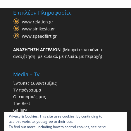
Επιπλέον Πληροφορίες
www.relation.gr
www.sinikesia.gr
www.speedflirt.gr
ΑΝΑΖΗΤΗΣΗ ΑΓΓΕΛΙΩΝ
(Μπορείτε να κάνετε
αναζήτηση: με κωδικό, με ηλικία, με περιοχή)
Media – Tv
Έντυπες Συνεντεύξεις
TV πρόγραμμα
Οι εκπομπές μας
The Best
Gallery
Privacy & Cookies: This site uses cookies. By continuing to
Η παρουσία μας στα social
use this website, you agree to their use.
To find out more, including how to control cookies, see here: