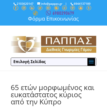
2103620147
info@pappas.gr
|
6944137189
Φόρμα Επικοινωνίας
Επιλογή Σελίδας
65 ετών μορφωμένος και
ευκατάστατος κύριος
από την Κύπρο