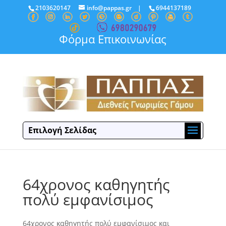
2103620147
info@pappas.gr
|
6944137189
Φόρμα Επικοινωνίας
Επιλογή Σελίδας
64χρονος καθηγητής
πολύ εμφανίσιμος
64χρονος καθηγητής πολύ εμφανίσιμος και