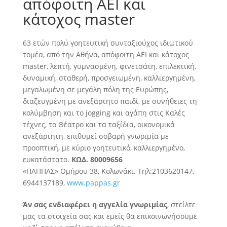
απόφοιτη ΑΕΙ και
κάτοχος master
63 ετών πολύ γοητευτική συνταξιούχος ιδιωτικού
τομέα, από την Αθήνα, απόφοιτη ΑΕΙ και κάτοχος
master, λεπτή, γυμνασμένη, φινετσάτη, επιλεκτική,
δυναμική, σταθερή, προσγειωμένη, καλλιεργημένη,
μεγαλωμένη σε μεγάλη πόλη της Ευρώπης
,
διαζευγμένη με ανεξάρτητο παιδί, με συνήθειες τη
κολύμβηση και το jogging και αγάπη στις Καλές
τέχνες, το Θέατρο και τα ταξίδια, οικονομικά
ανεξάρτητη, επιθυμεί σοβαρή γνωριμία με
προοπτική, με κύριο γοητευτικό, καλλιεργημένο,
ευκατάστατο.
ΚΩΔ. 80009656
«ΠΑΠΠΑΣ» Ομήρου 38, Κολωνάκι. Τηλ:2103620147,
6944137189,
www.pappas.gr
Άν σας ενδιαφέρει η αγγελία γνωριμίας
, στείλτε
μας τα στοιχεία σας και εμείς θα επικοινωνήσουμε