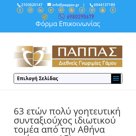
2103620147
info@pappas.gr
|
6944137189
Φόρμα Επικοινωνίας
Επιλογή Σελίδας
63 ετών πολύ γοητευτική
συνταξιούχος ιδιωτικού
τομέα από την Αθήνα