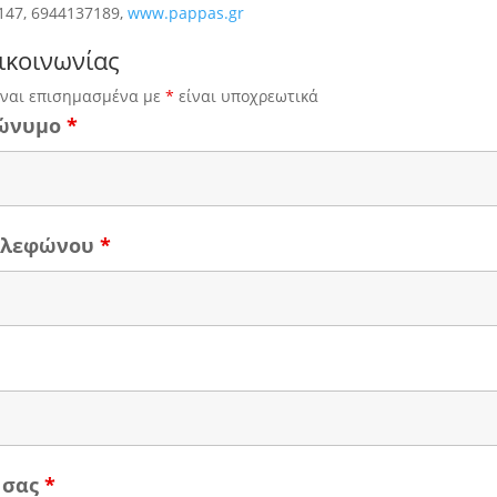
147, 6944137189,
www.pappas.gr
ικοινωνίας
ίναι επισημασμένα με
*
είναι υποχρεωτικά
ώνυμο
*
τηλεφώνου
*
 σας
*