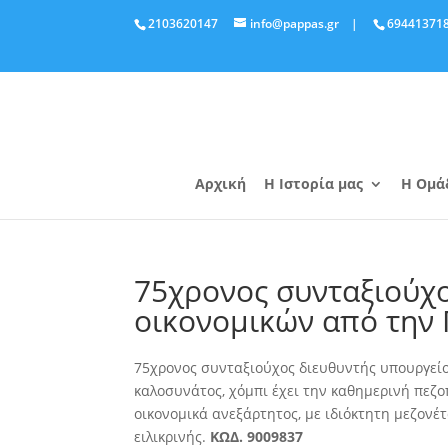
2103620147
info@pappas.gr
|
69441371
Αρχική
Η Ιστορία μας
Η Ομά
75χρονος συνταξιούχο
οικονομικών από την
75χρονος συνταξιούχος διευθυντής υπουργείο
καλοσυνάτος, χόμπι έχει την καθημερινή πεζο
οικονομικά ανεξάρτητος, με ιδιόκτητη μεζονέτ
ειλικρινής.
ΚΩΔ. 9009837