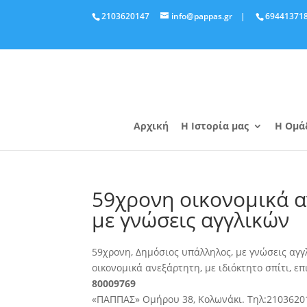
2103620147
info@pappas.gr
|
69441371
Αρχική
Η Ιστορία μας
Η Ομά
59χρονη οικονομικά 
με γνώσεις αγγλικών
59χρονη, Δημόσιος υπάλληλος, με γνώσεις αγγ
οικονομικά ανεξάρτητη, με ιδιόκτητο σπίτι, ε
80009769
«ΠΑΠΠΑΣ» Ομήρου 38, Κολωνάκι. Τηλ:2103620