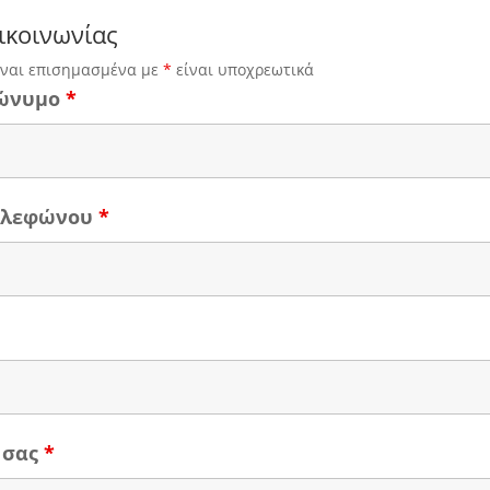
ικοινωνίας
ίναι επισημασμένα με
*
είναι υποχρεωτικά
ώνυμο
*
τηλεφώνου
*
 σας
*