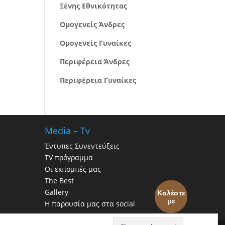
Ξένης Εθνικότητας
Ομογενείς Άνδρες
Ομογενείς Γυναίκες
Περιφέρεια Άνδρες
Περιφέρεια Γυναίκες
Media – Tv
Έντυπες Συνεντεύξεις
TV πρόγραμμα
Οι εκπομπές μας
The Best
Gallery
Καλέστε
με
Η παρουσία μας στα social