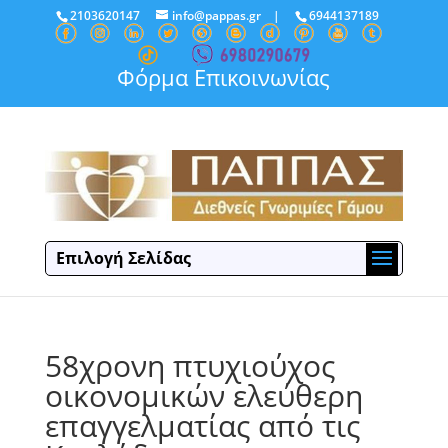
2103620147
info@pappas.gr
|
6944137189
Φόρμα Επικοινωνίας
Επιλογή Σελίδας
58χρονη πτυχιούχος
οικονομικών ελεύθερη
επαγγελματίας από τις