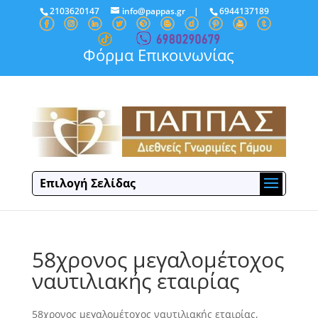
2103620147
info@pappas.gr
|
6944137189
Φόρμα Επικοινωνίας
Επιλογή Σελίδας
58χρονος μεγαλομέτοχος
ναυτιλιακής εταιρίας
58χρονος μεγαλομέτοχος ναυτιλιακής εταιρίας,