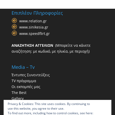
Επιπλέον Πληροφορίες
www.relation.gr
www.sinikesia.gr
www.speedflirt.gr
ΑΝΑΖΗΤΗΣΗ ΑΓΓΕΛΙΩΝ
(Μπορείτε να κάνετε
αναζήτηση: με κωδικό, με ηλικία, με περιοχή)
Media – Tv
Έντυπες Συνεντεύξεις
TV πρόγραμμα
Οι εκπομπές μας
The Best
Gallery
Privacy & Cookies: This site uses cookies. By continuing to
Η παρουσία μας στα social
use this website, you agree to their use.
To find out more, including how to control cookies, see here: