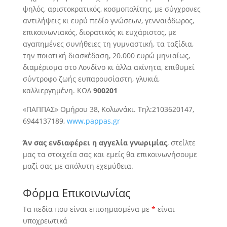
ψηλός, αριστοκρατικός, κοσμοπολίτης, με σύγχρονες
αντιλήψεις κι ευρύ πεδίο γνώσεων, γενναιόδωρος,
επικοινωνιακός,
διορατικός κι ευχάριστος, με
αγαπημένες συνήθειες τη γυμναστική, τα ταξίδια,
την ποιοτική διασκέδαση, 20.000 ευρώ μηνιαίως,
διαμέρισμα στο Λονδίνο κι άλλα ακίνητα, επιθυμεί
σύντροφο ζωής ευπαρουσίαστη, γλυκιά,
καλλιεργημένη. ΚΩΔ
900201
«ΠΑΠΠΑΣ» Ομήρου 38, Κολωνάκι. Τηλ:2103620147,
6944137189,
www.pappas.gr
Άν σας ενδιαφέρει η αγγελία γνωριμίας
, στείλτε
μας τα στοιχεία σας και εμείς θα επικοινωνήσουμε
μαζί σας με απόλυτη εχεμύθεια.
Φόρμα Επικοινωνίας
Τα πεδία που είναι επισημασμένα με
*
είναι
υποχρεωτικά