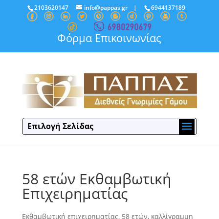
2103620147
info@pappas.gr
|
6944137189
Φόρμα Επικοινωνίας
Επιλογή Σελίδας
58 ετών Εκθαμβωτική
Επιχειρηματίας
Εκθαμβωτική επιχειρηματίας, 58 ετών, καλλίγραμμη