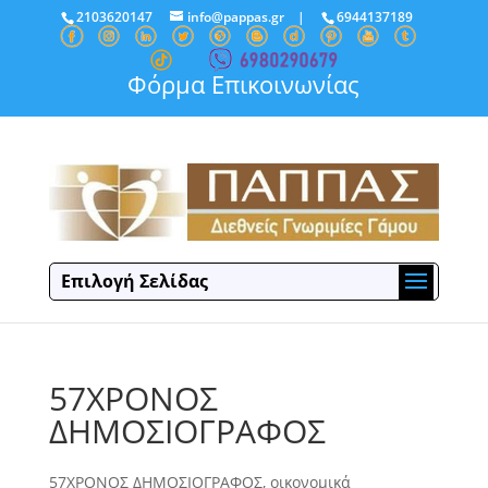
2103620147
info@pappas.gr
|
6944137189
Φόρμα Επικοινωνίας
Επιλογή Σελίδας
57ΧΡΟΝΟΣ
ΔΗΜΟΣΙΟΓΡΑΦΟΣ
57ΧΡΟΝΟΣ ΔΗΜΟΣΙΟΓΡΑΦΟΣ, οικονομικά