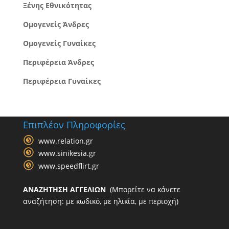
Ξένης Εθνικότητας
Ομογενείς Άνδρες
Ομογενείς Γυναίκες
Περιφέρεια Άνδρες
Περιφέρεια Γυναίκες
Επιπλέον Πληροφορίες
www.relation.gr
www.sinikesia.gr
www.speedflirt.gr
ΑΝΑΖΗΤΗΣΗ ΑΓΓΕΛΙΩΝ
(Μπορείτε να κάνετε
αναζήτηση: με κωδικό, με ηλικία, με περιοχή)