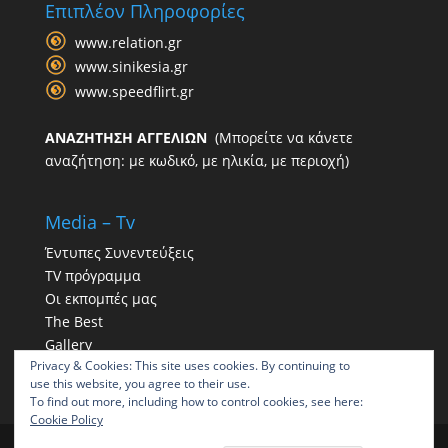
Επιπλέον Πληροφορίες
www.relation.gr
www.sinikesia.gr
www.speedflirt.gr
ΑΝΑΖΗΤΗΣΗ ΑΓΓΕΛΙΩΝ
(Μπορείτε να κάνετε
αναζήτηση: με κωδικό, με ηλικία, με περιοχή)
Media – Tv
Έντυπες Συνεντεύξεις
TV πρόγραμμα
Οι εκπομπές μας
The Best
Gallery
Privacy & Cookies: This site uses cookies. By continuing to
Η παρουσία μας στα social
use this website, you agree to their use.
To find out more, including how to control cookies, see here:
Cookie Policy