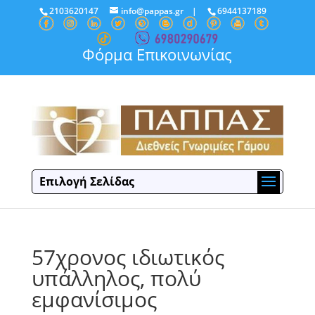
2103620147
info@pappas.gr
|
6944137189
Φόρμα Επικοινωνίας
Επιλογή Σελίδας
57χρονος ιδιωτικός
υπάλληλος, πολύ
εμφανίσιμος