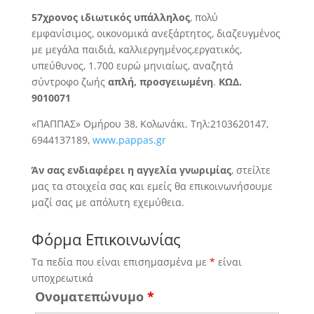
57χρονος ιδιωτικός υπάλληλος
, πολύ
εμφανίσιμος, οικονομικά ανεξάρτητος, διαζευγμένος
με μεγάλα παιδιά, καλλιεργημένος,
εργατικός,
υπεύθυνος, 1.700 ευρώ μηνιαίως, αναζητά
σύντροφο ζωής
απλή, προσγειωμένη
.
ΚΩΔ.
9010071
«ΠΑΠΠΑΣ» Ομήρου 38, Κολωνάκι. Τηλ:2103620147,
6944137189,
www.pappas.gr
Άν σας ενδιαφέρει η αγγελία γνωριμίας
, στείλτε
μας τα στοιχεία σας και εμείς θα επικοινωνήσουμε
μαζί σας με απόλυτη εχεμύθεια.
Φόρμα Επικοινωνίας
Τα πεδία που είναι επισημασμένα με
*
είναι
υποχρεωτικά
Ονοματεπώνυμο
*