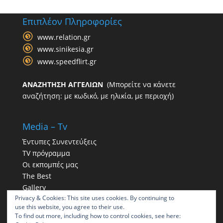
Επιπλέον Πληροφορίες
www.relation.gr
www.sinikesia.gr
www.speedflirt.gr
ΑΝΑΖΗΤΗΣΗ ΑΓΓΕΛΙΩΝ
(Μπορείτε να κάνετε
αναζήτηση: με κωδικό, με ηλικία, με περιοχή)
Media – Tv
Έντυπες Συνεντεύξεις
TV πρόγραμμα
Οι εκπομπές μας
The Best
Gallery
Privacy & Cookies: This site uses cookies. By continuing to
Η παρουσία μας στα social
use this website, you agree to their use.
To find out more, including how to control cookies, see here: