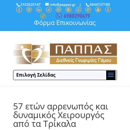
2103620147
info@pappas.gr
|
6944137189
Φόρμα Επικοινωνίας
Επιλογή Σελίδας
57 ετών αρρενωπός και
δυναμικός Χειρουργός
από τα Τρίκαλα