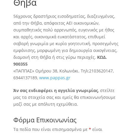
Θήβα
56χρονος δραστήριος εισοδηματίας, διαζευγμένος,
από την Θήβα, απόφοιτος ΑΕΙ οικονομικών,
συμπαθητικός πολύ αρρενωπός, ευγενικός με ήθος
και αρχές
, οικονομικά ευκατάστατος, επιθυμεί
σοβαρή γνωριμία με κυρία γοητευτική, προσεγμένης
εμφάνισης, μορφωμένη για δημιουργία οικογένειας,
διαμονή στη Θήβα ή στις γύρω περιοχές.
ΚΩΔ.
900355
«ΠΑΠΠΑΣ» Ομήρου 38, Κολωνάκι. Τηλ:2103620147,
6944137189,
www.pappas.gr
Άν σας ενδιαφέρει η αγγελία γνωριμίας
, στείλτε
μας τα στοιχεία σας και εμείς θα επικοινωνήσουμε
μαζί σας με απόλυτη εχεμύθεια.
Φόρμα Επικοινωνίας
Τα πεδία που είναι επισημασμένα με
*
είναι