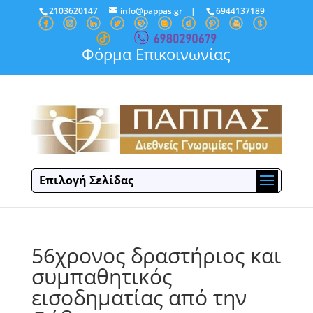
2103620147
info@pappas.gr
|
6944137189
Φόρμα Επικοινωνίας
Επιλογή Σελίδας
56χρονος δραστήριος και
συμπαθητικός
εισοδηματίας από την