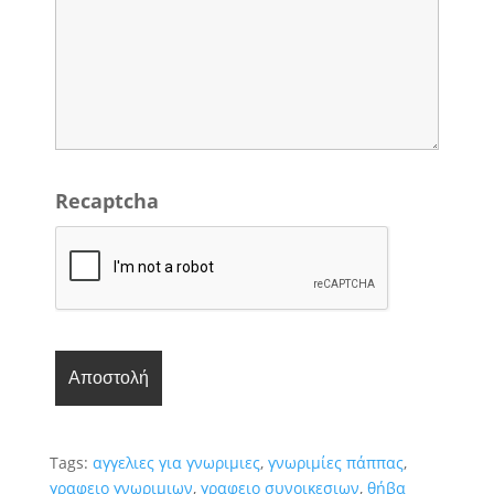
Recaptcha
Tags:
αγγελιες για γνωριμιες
,
γνωριμίες πάππας
,
γραφειο γνωριμιων
,
γραφειο συνοικεσιων
,
θήβα