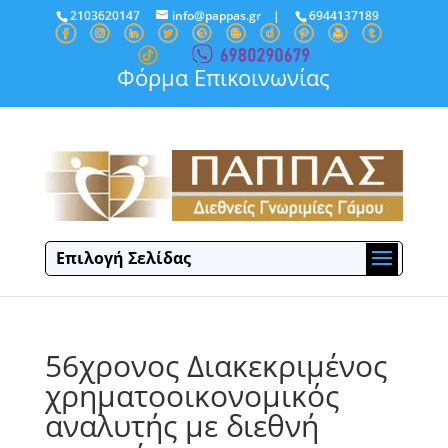
2103620147
info@pappas.gr
|
6944137189
Φόρμα Επικοινωνίας
Επιλογή Σελίδας
56χρονος Διακεκριμένος
χρηματοοικονομικός
αναλυτής με διεθνή