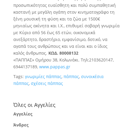
προσωπικότητας ευαίσθητη και πολύ συμπαθητική
καστανή με μεγάλη αγάπη στον κινηματογράφο τη
ξένη μουσική τη φύση και τα ζώα με 1500€
μηνιαίως ακίνητα και Ι.Χ., επιθυμεί σοβαρή γνωριμία
με Κύριο από 56 έως 65 ετών, οικονομικά
ανεξάρτητο, δραστήριο, εμφανίσιμο, δοτικό, να
αγαπά τους ανθρώπους και να είναι και ο ίδιος
καλός άνθρωπος.
ΚΩΔ. 80008132
«ΠΑΠΠΑΣ» Ομήρου 38, Κολωνάκι. Τηλ:2103620147,
6944137189,
www.pappas.gr
Tags:
γνωριμίες πάππας
,
πάππας
,
συνοικέσια
πάππας
,
σχέσεις πάππας
Όλες οι Αγγελίες
Αγγελίες
Άνδρες