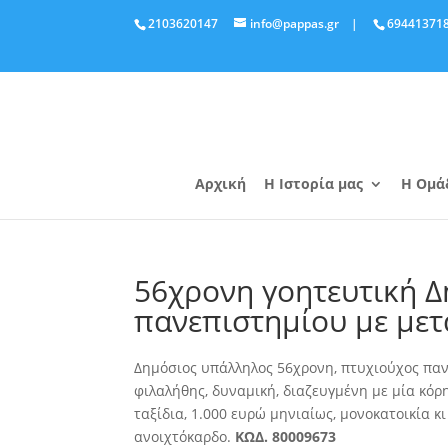
2103620147
info@pappas.gr
|
69441371
Αρχική
Η Ιστορία μας
Η Ομά
56χρονη γοητευτική 
πανεπιστημίου με μετ
Δημόσιος υπάλληλος 56χρονη, πτυχιούχος παν
φιλαλήθης, δυναμική, διαζευγμένη με μία κό
ταξίδια, 1.000 ευρώ μηνιαίως, μονοκατοικία κ
ανοιχτόκαρδο.
ΚΩΔ. 80009673