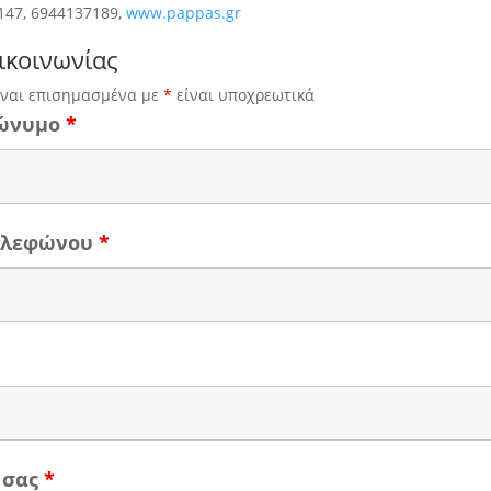
147, 6944137189,
www.pappas.gr
ικοινωνίας
ίναι επισημασμένα με
*
είναι υποχρεωτικά
ώνυμο
*
τηλεφώνου
*
 σας
*