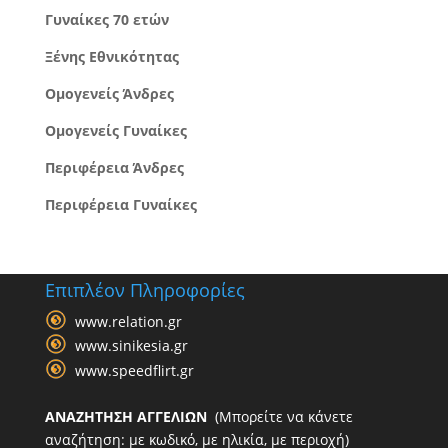
Γυναίκες 70 ετών
Ξένης Εθνικότητας
Ομογενείς Άνδρες
Ομογενείς Γυναίκες
Περιφέρεια Άνδρες
Περιφέρεια Γυναίκες
Επιπλέον Πληροφορίες
www.relation.gr
www.sinikesia.gr
www.speedflirt.gr
ΑΝΑΖΗΤΗΣΗ ΑΓΓΕΛΙΩΝ
(Μπορείτε να κάνετε
αναζήτηση: με κωδικό, με ηλικία, με περιοχή)