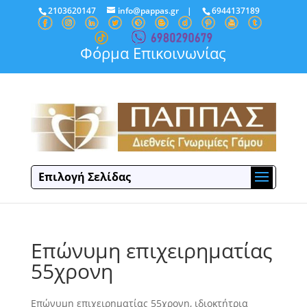
2103620147
info@pappas.gr
|
6944137189
Φόρμα Επικοινωνίας
Επιλογή Σελίδας
Επώνυμη επιχειρηματίας
55χρονη
Επώνυμη επιχειρηματίας 55χρονη, ιδιοκτήτρια