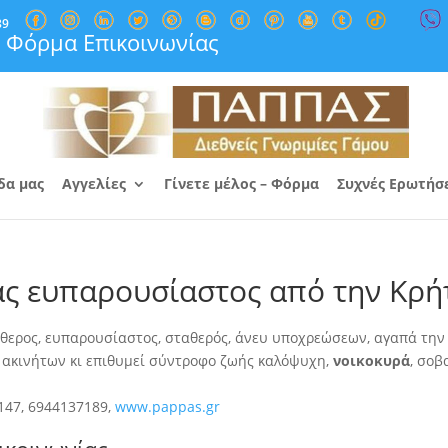
89
Φόρμα Επικοινωνίας
δα μας
Αγγελίες
Γίνετε μέλος – Φόρμα
Συχνές Ερωτήσ
ας ευπαρουσίαστος από την Κρή
ύθερος, ευπαρουσίαστος, σταθερός, άνευ υποχρεώσεων, αγαπά την
ξι ακινήτων κι επιθυμεί σύντροφο ζωής καλόψυχη,
νοικοκυρά
, σοβ
147, 6944137189,
www.pappas.gr