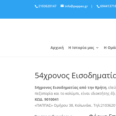
2103620147
info@pappas.gr
|
69441371
Αρχική
Η Ιστορία μας
Η Ομά
54χρονος Εισοδηματί
54χρονος Εισοδηματίας από την Κρήτη
, ελε
πεζοπορία
και το κολύμπι, είναι ιδιοκτήτης έ
ΚΩΔ. 9010041
«ΠΑΠΠΑΣ» Ομήρου 38, Κολωνάκι. Τηλ:2103620