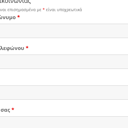
ικοινωνίας
ίναι επισημασμένα με
*
είναι υποχρεωτικά
ώνυμο
*
τηλεφώνου
*
 σας
*