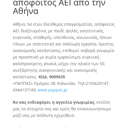
απόφοιτος ΑΕΙ από την
Αθήνα
Αθήνα, 54 ετών Ελεύθερος επαγγελματίας, απόφοιτος
ΑΕΙ, διαζευγμένος με παιδί, ψηλός, γοητευτικός,
ευγενικός, σταθερός, υπεύθυνος, κοινωνικός, ήπιων
τόνων, με απαιτητική και πολύωρη εργασία, άριστης
οικονομικής κατάστασης, επιθυμεί
σοβαρή γνωριμία
με προοπτική με κυρία εμφανίσιμη, ευγενική,
καλοπροαίρετη, γλυκιά, μέχρι την ηλικία των 50,
ανεξάρτητης οικογενειακής και οικονομικής
κατάστασης.
ΚΩΔ. 9009635
«ΠΑΠΠΑΣ» Ομήρου 38, Κολωνάκι. Τηλ:2103620147,
6944137189,
www.pappas.gr
Άν σας ενδιαφέρει η αγγελία γνωριμίας
, στείλτε
μας τα στοιχεία σας και εμείς θα επικοινωνήσουμε
μαζί σας με απόλυτη εχεμύθεια.