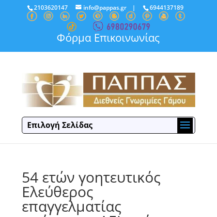
2103620147
info@pappas.gr
|
6944137189
Φόρμα Επικοινωνίας
Επιλογή Σελίδας
54 ετών γοητευτικός
Ελεύθερος
επαγγελματίας