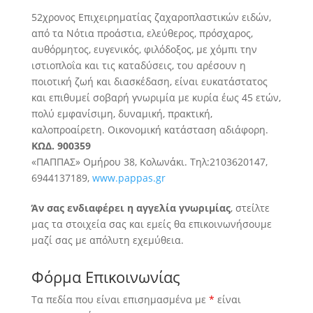
52χρονος Επιχειρηματίας ζαχαροπλαστικών ειδών,
από τα Νότια προάστια, ελεύθερος, πρόσχαρος,
αυθόρμητος, ευγενικός, φιλόδοξος, με χόμπι την
ιστιοπλοΐα και τις καταδύσεις
, του αρέσουν η
ποιοτική ζωή και διασκέδαση, είναι ευκατάστατος
και επιθυμεί σοβαρή γνωριμία με κυρία έως 45 ετών,
πολύ εμφανίσιμη, δυναμική, πρακτική,
καλοπροαίρετη. Οικονομική κατάσταση αδιάφορη.
ΚΩΔ. 900359
«ΠΑΠΠΑΣ» Ομήρου 38, Κολωνάκι. Τηλ:2103620147,
6944137189,
www.pappas.gr
Άν σας ενδιαφέρει η αγγελία γνωριμίας
, στείλτε
μας τα στοιχεία σας και εμείς θα επικοινωνήσουμε
μαζί σας με απόλυτη εχεμύθεια.
Φόρμα Επικοινωνίας
Τα πεδία που είναι επισημασμένα με
*
είναι