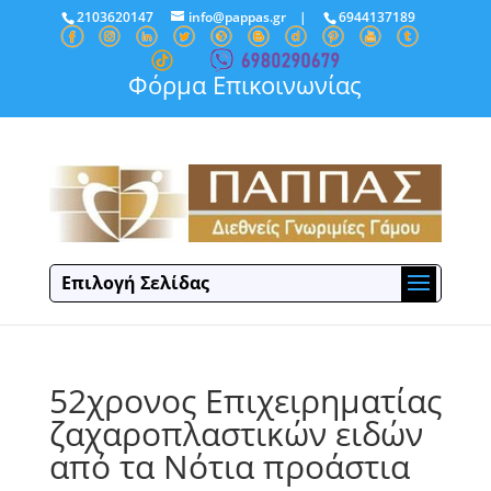
2103620147
info@pappas.gr
|
6944137189
Φόρμα Επικοινωνίας
Επιλογή Σελίδας
52χρονος Επιχειρηματίας
ζαχαροπλαστικών ειδών
από τα Νότια προάστια