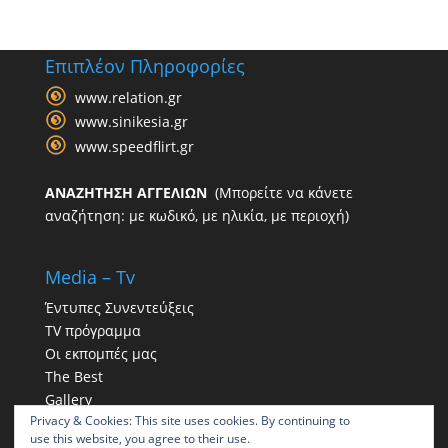
Επιπλέον Πληροφορίες
www.relation.gr
www.sinikesia.gr
www.speedflirt.gr
ΑΝΑΖΗΤΗΣΗ ΑΓΓΕΛΙΩΝ
(Μπορείτε να κάνετε
αναζήτηση: με κωδικό, με ηλικία, με περιοχή)
Media – Tv
Έντυπες Συνεντεύξεις
TV πρόγραμμα
Οι εκπομπές μας
The Best
Gallery
Privacy & Cookies: This site uses cookies. By continuing to
Η παρουσία μας στα social
use this website, you agree to their use.