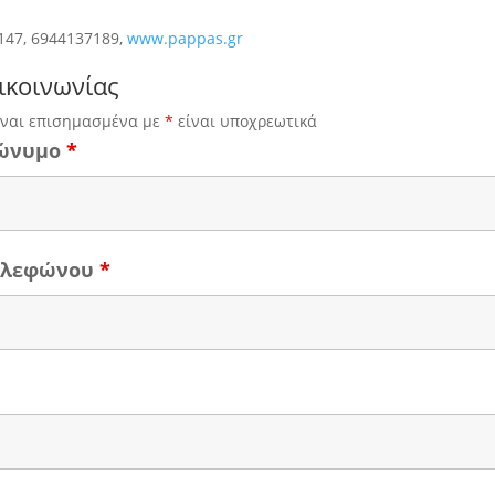
147, 6944137189,
www.pappas.gr
ικοινωνίας
ίναι επισημασμένα με
*
είναι υποχρεωτικά
ώνυμο
*
τηλεφώνου
*