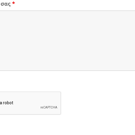
 σας
*