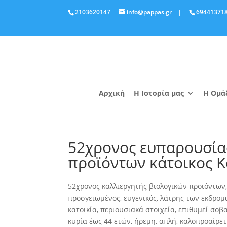
2103620147
info@pappas.gr
|
69441371
Αρχική
Η Ιστορία μας
Η Ομά
52χρονος ευπαρουσία
προϊόντων κάτοικος Κ
52χρονος καλλιεργητής βιολογικών προϊόντων,
προσγειωμένος, ευγενικός, λάτρης των εκδρομ
κατοικία, περιουσιακά στοιχεία, επιθυμεί σοβ
κυρία έως 44 ετών, ήρεμη, απλή, καλοπροαίρε